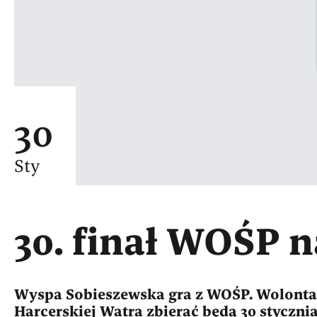
30
Sty
30. finał WOŚP 
Wyspa Sobieszewska gra z WOŚP. Wolontari
Harcerskiej Watra zbierać będą 30 styczn