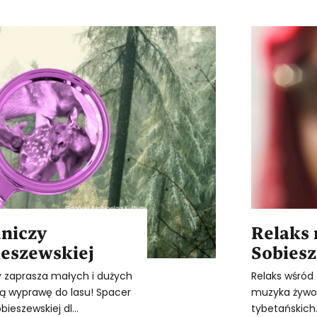
dniczy
Relaks
ieszewskiej
Sobiesz
y zaprasza małych i dużych
Relaks wśród 
 wyprawę do lasu! Spacer
muzyka żywo 
ieszewskiej dl...
tybetańskich