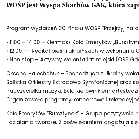
WOŚP jest Wyspa Skarbów GAK, która zapr
Program wydarzeń 30. finału WOŚP “Przejrzyj na o
• 11:00 – 14:00 – Kiermasz Koła Emerytów „Bursztyn
• 12:00 -– Recital pieśni ukraińskich w wykonaniu
• Non stop – Aktywny wolontariat miejski (OSP 
Oksana Haleshchuk – Pochodząca z Ukrainy wokal
Solistka Orkiestry Estradowo Symfonicznej oraz s
nauczycielka muzyki. Była kierownikiem artystycz
Organizowała programy koncertowe i rekreacyjne 
Koło Emerytów “Bursztynek” – Grupa pozytywnie n
i działania twórcze. Z poświęceniem angażują si