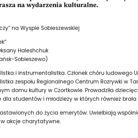
asza na wydarzenia kulturalne.
czy” na Wyspie Sobieszewskiej
ek”
 Oksany Haleshchuk
Gdańsk-Sobieszewo)
istka i instrumentalistka. Członek chóru ludowego
olistka zespołu Regionalnego Centrum Rozrywki w Tar
nym domu kultury w Czortkowie. Prowadziła dziecięcy
dla studentów i młodzieży w których również brała 
astawionych do życia emerytów. Uwielbiają wspólnie
ę w akcje charytatywne.