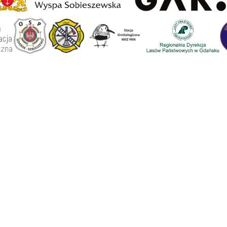
zewska
Mapa Wyspy
Halo, tu Wyspa!
czynek
Światowe Jambore
Skautowe 2027