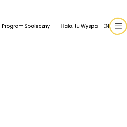
ek
Wydarzenia
Halo, tu Wyspa
EN
Program Społeczny
Halo, tu Wyspa
EN