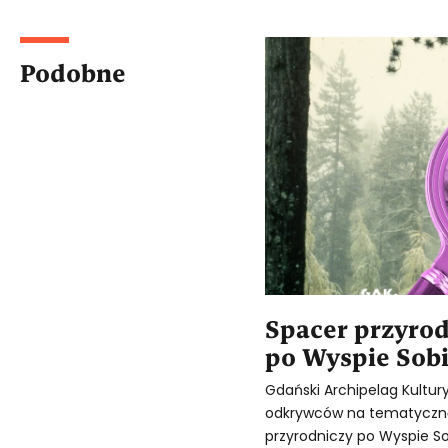
Podobne
Spacer przyro
po Wyspie Sob
Gdański Archipelag Kultur
odkrywców na tematyczną
przyrodniczy po Wyspie Sob