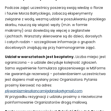
Podczas zajęć uczestnicy poszerzą swoją wiedzę o florze
i faunie Morza Bałtyckiego, zobaczą eksperymenty
związane z wodą, wezmą udział w poszukiwaniu pirackiego
skarbu, nauczą się wiązać węzły (m.in. w formie
makramy) oraz dowiedzą się więcej o żeglarstwie
i jachtach. Warsztaty skierowane są do dzieci, dorosłych
i całych rodzin – szczegółowe informacje o grupach
docelowych znajdują się przy harmonogramie zajęć.
Udział w warsztatach jest bezpłatny.
Liczba miejsc jest
ograniczona – o udziale decyduje kolejność zgłoszeń.
Samo wypełnienie formularza zgłoszeniowego w MSForms
nie gwarantuje rezerwacji – potwierdzeniem uczestnictwa
jest dopiero mail wysłany przez Organizatora. Pytania
prosimy kierować na adres:
plywaniazmieszkancamigdanska@gmail.com
.
W przypadku rezygnacji z udziału prosimy o niezwłoczne
poinformowanie Organizatorów drogą mailową.