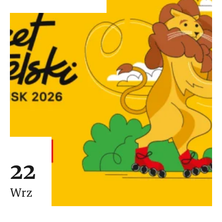
22
Wrz