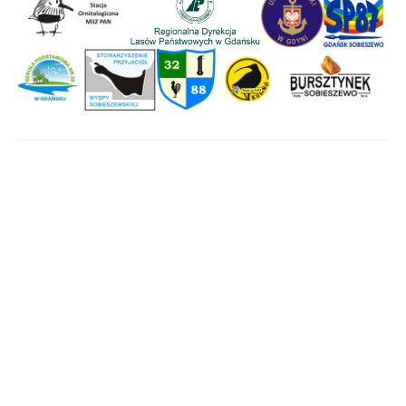
Strona główna
Wyspa Sobieszewska
Historia
Aktywny wypoczynek
Wydarzenia
Mapa Wyspy
Halo, tu Wyspa!
Światowe Jambore
Skautowe 2027
Copyright © 2023 Wyspa Sobieszewska
Deklaracja dostępności
Polityka prywatności