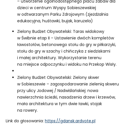
– utworzenie ogólnodostępnego placu zabaw dla
dzieci w centrum Wyspy Sobieszewskiej
w odtwarzanym Parku Zdrojowym (zjeżdżalnia
edukacyjna, huśtawki, bujak, karuzela)
Zielony Budżet Obywatelski: Taras widokowy
w Świbnie etap II – Ustawienie dwóch kompletów
ławostołów, betonowego stołu do gry w piłkarzyki,
stołu do gry w szachy i chińczyka z siedziskami
i małej architektury. Wykorzystanie terenu
na miejsce odpoczynku i widoku na Przekop Wisły.
Zielony Budżet Obywatelski: Zielony skwer
w Sobieszewie – zagospodarowanie zielenią skweru
przy ulicy Jodowej / Nadwiślańskiej: nowa
nawierzchnia ścieżki, nasadzenia drzew i krzewów,
mała architektura w tym dwie ławki, stojak
na rowery.
Link do głosowania:
https://gdansk.ardvote.pl