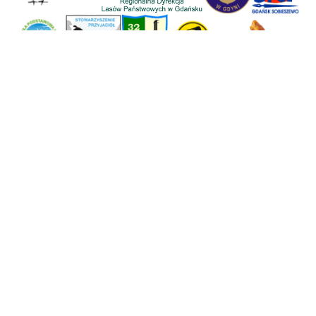
Strona główna
Wyspa Sobieszewska
Historia
Aktywny wypoczynek
Wydarzenia
Mapa Wyspy
Halo, tu Wyspa!
Światowe Jambore
Skautowe 2027
Copyright © 2023 Wyspa Sobieszewska
Deklaracja dostępności
Polityka prywatności