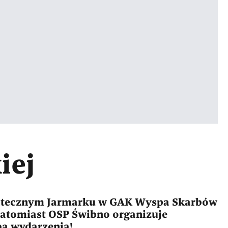
iej
wiątecznym Jarmarku w GAK Wyspa Skarbów
 natomiast OSP Świbno organizuje
ba wydarzenia!