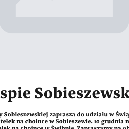
spie Sobieszewsk
py Sobieszewskiej zaprasza do udziału w Ś
iatełek na choince w Sobieszewie. 10 grudnia
tełek na choince w Świbnie. Zapraszamy na o