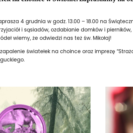
zaprasza 4 grudnia w godz. 13.00 – 18.00 na Świąt
rzyjaciół i sąsiadów, ozdabianie domków i pierników,
ódeł wiemy, że odwiedzi nas też św. Mikołaj!
apalenie światełek na choince oraz imprezę “Strażac
oguckiego.