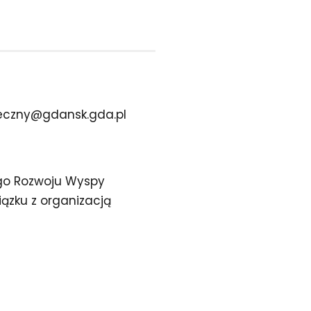
eczny@gdansk.gda.pl
go Rozwoju Wyspy
ązku z organizacją