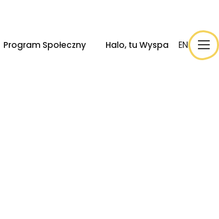
ek
Wydarzenia
Halo, tu Wyspa
EN
Program Społeczny
Halo, tu Wyspa
EN