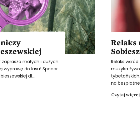
dniczy
Relaks
ieszewskiej
Sobiesz
y zaprasza małych i dużych
Relaks wśród 
 wyprawę do lasu! Spacer
muzyka żywo 
ieszewskiej dl...
tybetańskich
na bezpłatne 
Czytaj więcej