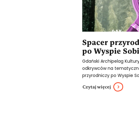
Spacer przyro
po Wyspie Sob
Gdański Archipelag Kultur
odkrywców na tematyczną
przyrodniczy po Wyspie Sob
Czytaj więcej