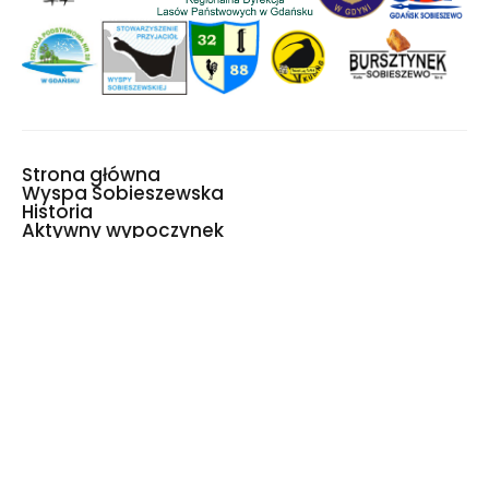
Strona główna
Wyspa Sobieszewska
Historia
Aktywny wypoczynek
Wydarzenia
Mapa Wyspy
Halo, tu Wyspa!
Światowe Jambore
Skautowe 2027
Copyright © 2023 Wyspa Sobieszewska
Deklaracja dostępności
Polityka prywatności