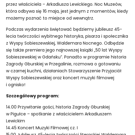
przez właściciela – Arkadiusza Lewickiego. Noc Muzeów,
która odbywa się 16 maja, jest jednym z momentów, kiedy
możemy poznać to miejsce od wewnątrz.
Podczas wydarzenia świętować będziemy jubileusz 45-
lecia twórczości wybitnego historyka, pisarza i społecznika
z Wyspy Sobieszewskiej, Waldemara Nocnego. Odbędzie
się także premiera jego najnowszej książki „50 lat Wyspy
Sobieszewskiej w Gdańsku”. Ponadto w programie historia
Zagrody Gburskiej w Przegalinie, rozmowa o gotowaniu
w czarnej kuchni, działaniach
Stowarzyszenie Przyjaciół
Wyspy Sobieszewskiej
oraz koncert muzyki filmowej
i ognisko!
Szczegółowy program:
14.00 Przywitanie gości, historia Zagrody Gburskiej
w Pigułce – spotkanie z właścicielem Arkadiuszem
Lewickim
14.45 Koncert Muzyki Filmowej cz. I
15.00 Jubileusz 45-lecia twórczości literackiej Waldemara