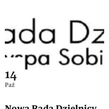
14
Paź
Nowa Rada Dzielnicy