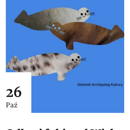
26
Paź