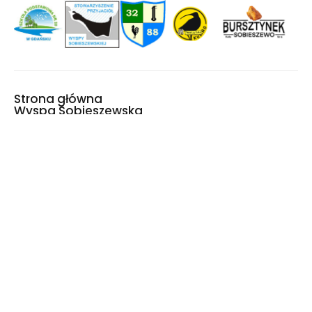
Strona główna
Wyspa Sobieszewska
Historia
Aktywny wypoczynek
Wydarzenia
Mapa Wyspy
Halo, tu Wyspa!
Światowe Jambore
Skautowe 2027
Copyright © 2023 Wyspa Sobieszewska
Deklaracja dostępności
Polityka prywatności