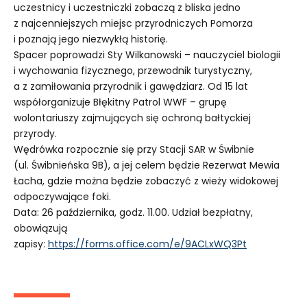
uczestnicy i uczestniczki zobaczą z bliska jedno
z najcenniejszych miejsc przyrodniczych Pomorza
i poznają jego niezwykłą historię.
Spacer poprowadzi Sty Wilkanowski – nauczyciel biologii
i wychowania fizycznego, przewodnik turystyczny,
a z zamiłowania przyrodnik i gawędziarz. Od 15 lat
współorganizuje Błękitny Patrol WWF – grupę
wolontariuszy zajmujących się ochroną bałtyckiej
przyrody.
Wędrówka rozpocznie się przy Stacji SAR w Świbnie
(ul. Świbnieńska 9B), a jej celem będzie Rezerwat Mewia
Łacha, gdzie można będzie zobaczyć z wieży widokowej
odpoczywające foki.
Data: 26 października, godz. 11.00. Udział bezpłatny,
obowiązują
zapisy:
https://forms.office.com/e/9ACLxWQ3Pt