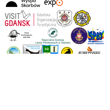
Strona główna
Wyspa Sobieszewska
Historia
Aktywny wypoczynek
Wydarzenia
Mapa Wyspy
Halo, tu Wyspa!
Światowe Jambore