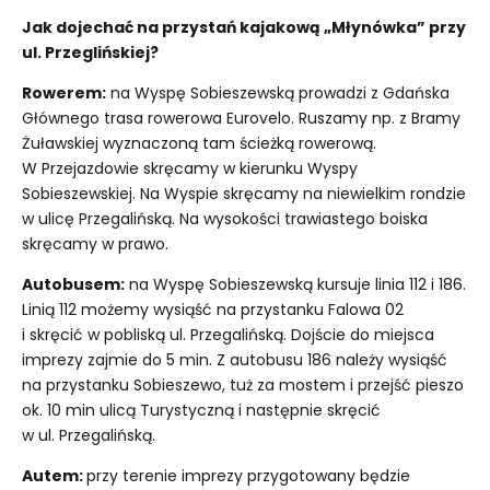
Jak dojechać na przystań kajakową „Młynówka” przy
ul. Przeglińskiej?
Rowerem:
na Wyspę Sobieszewską prowadzi z Gdańska
Głównego trasa rowerowa Eurovelo. Ruszamy np. z Bramy
Żuławskiej wyznaczoną tam ścieżką rowerową.
W Przejazdowie skręcamy w kierunku Wyspy
Sobieszewskiej. Na Wyspie skręcamy na niewielkim rondzie
w ulicę Przegalińską. Na wysokości trawiastego boiska
skręcamy w prawo.
Autobusem:
na Wyspę Sobieszewską kursuje linia 112 i 186.
Linią 112 możemy wysiąść na przystanku Falowa 02
i skręcić w pobliską ul. Przegalińską. Dojście do miejsca
imprezy zajmie do 5 min. Z autobusu 186 należy wysiąść
na przystanku Sobieszewo, tuż za mostem i przejść pieszo
ok. 10 min ulicą Turystyczną i następnie skręcić
w ul. Przegalińską.
Autem:
przy terenie imprezy przygotowany będzie