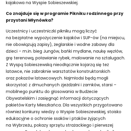
kajakowa na Wyspie Sobieszewskiej.
Co znajduje się w programie Pikniku rodzinnego przy
przystani Młynówka?
Uczestnicy i uczestniczki pikniku mogą liczyć
na bezpłatne wypożyczenie kajaków i SUP-ów (na miejscu,
nie obowiązują zapisy), żeglarskie i wodne zabawy dla
dzieci – m.in. bieg Jungów, bańki mydlane, naukę węzłów,
grę terenową, poławianie rybek, malowanie na sztalugach.
Z Wyspą Sobieszewską nieodłącznie kojarzą się też
latawce, nie zabraknie warsztatów konstruktorskich
oraz pokazów latawcowych. Najmłodsi będą mogli
skorzystać z dmuchanych zjeżdżalni i zamków, starsi –
mobilnego punktu do głosowania w Budżecie
Obywatelskim i zasięgnąć informacji dotyczących
pakietów Karty Mieszkańca. Dla wszystkich przygotowano
również konkursy wiedzy o Wyspie Sobieszewskiej, stoisko
edukacyjne o ochronie ssaków i ptaków żyjących
na Wybrzeżu, pokazy sprzętu strażackiego i pierwszej