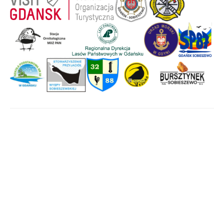
Strona główna
Wyspa Sobieszewska
Historia
Aktywny wypoczynek
Wydarzenia
Mapa Wyspy
Halo, tu Wyspa!
Światowe Jambore
Skautowe 2027