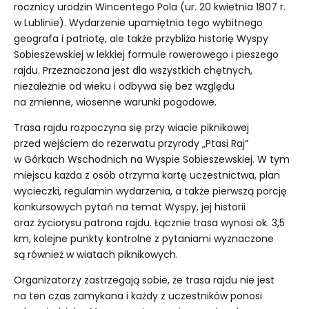
rocznicy urodzin Wincentego Pola (ur. 20 kwietnia 1807 r.
w Lublinie). Wydarzenie upamiętnia tego wybitnego
geografa i patriotę, ale także przybliża historię Wyspy
Sobieszewskiej w lekkiej formule rowerowego i pieszego
rajdu. Przeznaczona jest dla wszystkich chętnych,
niezależnie od wieku i odbywa się bez względu
na zmienne, wiosenne warunki pogodowe.
Trasa rajdu rozpoczyna się przy wiacie piknikowej
przed wejściem do rezerwatu przyrody „Ptasi Raj”
w Górkach Wschodnich na Wyspie Sobieszewskiej. W tym
miejscu każda z osób otrzyma kartę uczestnictwa, plan
wycieczki, regulamin wydarzenia, a także pierwszą porcję
konkursowych pytań na temat Wyspy, jej historii
oraz życiorysu patrona rajdu. Łącznie trasa wynosi ok. 3,5
km, kolejne punkty kontrolne z pytaniami wyznaczone
są również w wiatach piknikowych.
Organizatorzy zastrzegają sobie, że trasa rajdu nie jest
na ten czas zamykana i każdy z uczestników ponosi