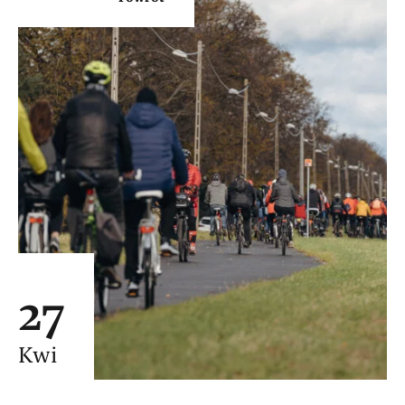
27
Kwi