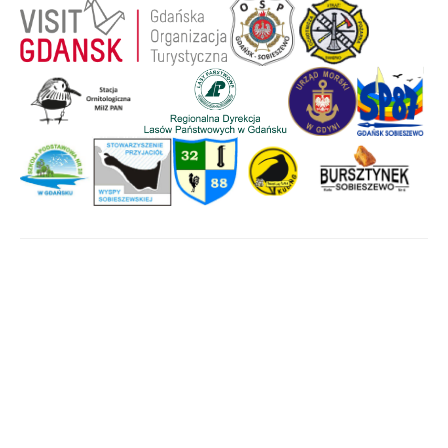
Strona główna
Wyspa Sobieszewska
Historia
Aktywny wypoczynek
Wydarzenia
Mapa Wyspy
Halo, tu Wyspa!
Światowe Jambore
Skautowe 2027