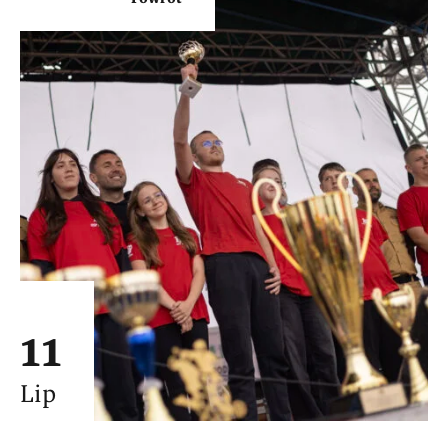
11
Lip