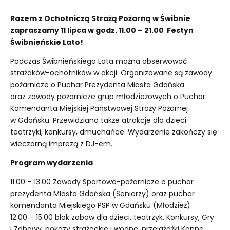
Razem z Ochotniczą Strażą Pożarną w Świbnie
zapraszamy 11 lipca w godz. 11.00 – 21.00 Festyn
Świbnieńskie Lato!
Podczas Świbnieńskiego Lata można obserwować
strażaków-ochotników w akcji. Organizowane są zawody
pożarnicze o Puchar Prezydenta Miasta Gdańska
oraz zawody pożarnicze grup młodzieżowych o Puchar
Komendanta Miejskiej Państwowej Straży Pożarnej
w Gdańsku. Przewidziano także atrakcje dla dzieci:
teatrzyki, konkursy, dmuchańce. Wydarzenie zakończy się
wieczorną imprezą z DJ-em.
Program wydarzenia
11.00 – 13.00 Zawody Sportowo-pożarnicze o puchar
prezydenta MIasta Gdańska (Seniorzy) oraz puchar
komendanta Miejskiego PSP w Gdańsku (Młodzież)
12.00 – 15.00 blok zabaw dla dzieci, teatrzyk, Konkursy, Gry
i Zabawy, pokazy strażackie i wodne, przejażdżki Konne,