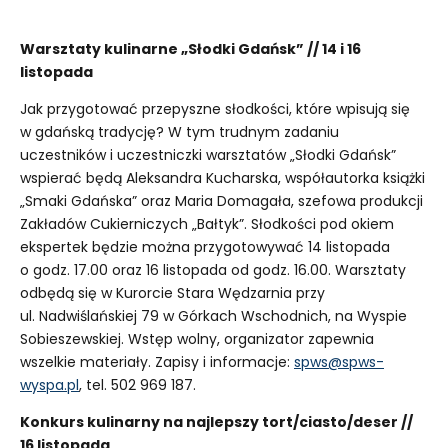
Warsztaty kulinarne „Słodki Gdańsk” // 14 i 16
listopada
Jak przygotować przepyszne słodkości, które wpisują się
w gdańską tradycję? W tym trudnym zadaniu
uczestników i uczestniczki warsztatów „Słodki Gdańsk”
wspierać będą Aleksandra Kucharska, współautorka książki
„Smaki Gdańska” oraz Maria Domagała, szefowa produkcji
Zakładów Cukierniczych „Bałtyk”. Słodkości pod okiem
ekspertek będzie można przygotowywać 14 listopada
o godz. 17.00 oraz 16 listopada od godz. 16.00. Warsztaty
odbędą się w Kurorcie Stara Wędzarnia przy
ul. Nadwiślańskiej 79 w Górkach Wschodnich, na Wyspie
Sobieszewskiej. Wstęp wolny, organizator zapewnia
wszelkie materiały. Zapisy i informacje:
spws@spws-
wyspa.pl
, tel. 502 969 187.
Konkurs kulinarny na najlepszy tort/ciasto/deser //
16 listopada