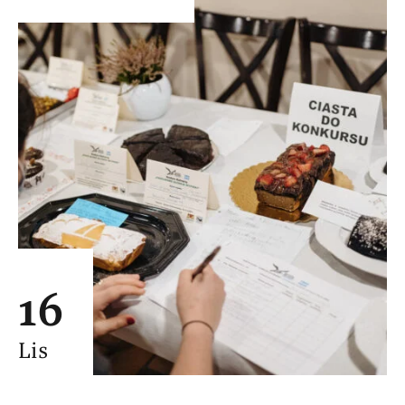
16
Lis