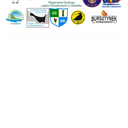
Strona główna
Wyspa Sobieszewska
Historia
Aktywny wypoczynek
Wydarzenia
Mapa Wyspy
Halo, tu Wyspa!
Światowe Jambore
Skautowe 2027
Copyright © 2023 Wyspa Sobieszewska
Deklaracja dostępności
Polityka prywatności