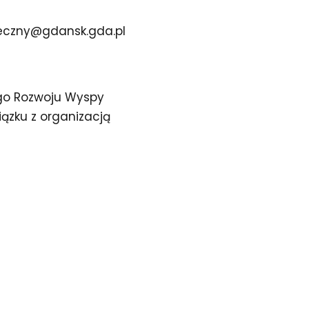
eczny@gdansk.gda.pl
go Rozwoju Wyspy
ązku z organizacją