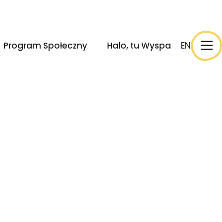
ek
Wydarzenia
Halo, tu Wyspa
EN
Program Społeczny
Halo, tu Wyspa
EN