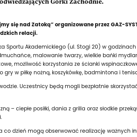
na odwiedzających Górki Zachodnie.
jmy się nad Zatoką” organizowane przez GAZ-SYS
zkich relacji.
ka Sportu Akademickiego (ul. Stogi 20) w godzinach 
h: dmuchańce, malowanie twarzy, wielkie bańki mydl
owe, możliwość korzystania ze ścianki wspinaczkowej
o gry w piłkę nożną, koszykówkę, badmintona i tenis
odzie. Uczestnicy będą mogli bezpłatnie skorzysta
ą – ciepłe posiłki, dania z grilla oraz słodkie przek
.
a co dzień mogą obserwować realizację ważnych i