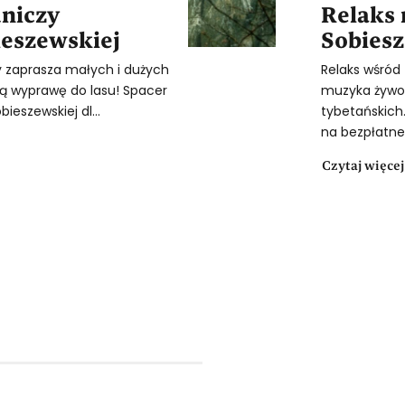
dniczy
Relaks
ieszewskiej
Sobiesz
y zaprasza małych i dużych
Relaks wśród 
 wyprawę do lasu! Spacer
muzyka żywo 
ieszewskiej dl...
tybetańskich
na bezpłatne 
Czytaj więcej