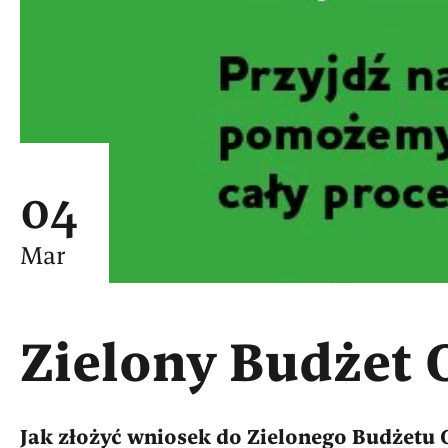
04
Mar
Zielony Budżet 
Jak złożyć wniosek do Zielonego Budżetu