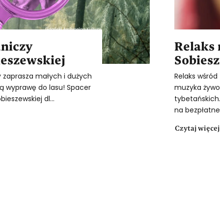
dniczy
Relaks
ieszewskiej
Sobiesz
y zaprasza małych i dużych
Relaks wśród 
 wyprawę do lasu! Spacer
muzyka żywo 
ieszewskiej dl...
tybetańskich
na bezpłatne 
Czytaj więcej