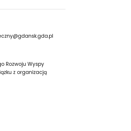
eczny@gdansk.gda.pl
go Rozwoju Wyspy
ązku z organizacją