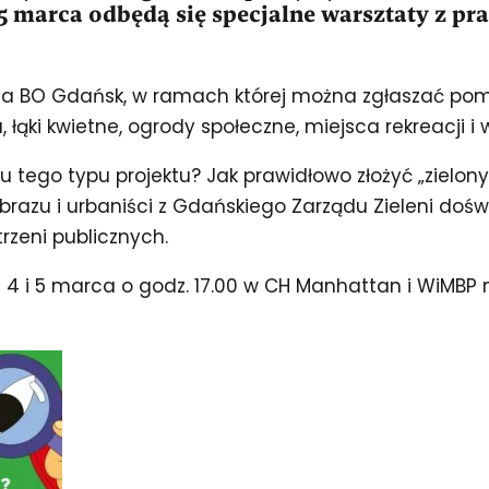
 i 5 marca odbędą się specjalne warsztaty z 
ia BO Gdańsk, w ramach której można zgłaszać pomy
 łąki kwietne, ogrody społeczne, miejsca rekreacji 
u tego typu projektu? Jak prawidłowo złożyć „zielo
brazu i urbaniści z Gdańskiego Zarządu Zieleni doświ
rzeni publicznych.
 4 i 5 marca o godz. 17.00 w CH Manhattan i WiMBP 