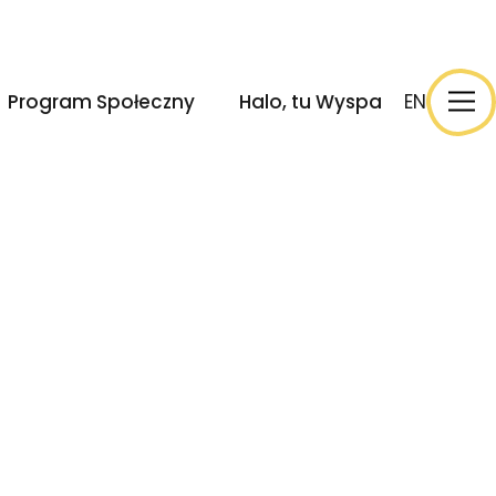
ek
Wydarzenia
Halo, tu Wyspa
EN
Program Społeczny
Halo, tu Wyspa
EN