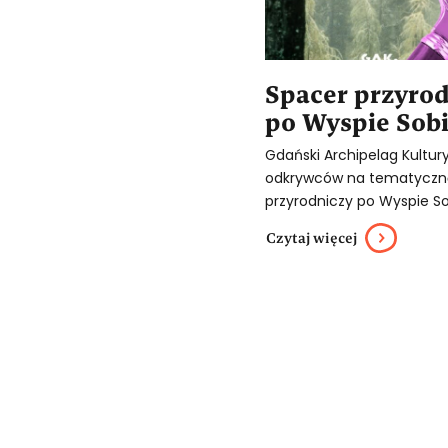
Spacer przyro
po Wyspie Sob
Gdański Archipelag Kultur
odkrywców na tematyczną
przyrodniczy po Wyspie Sob
Czytaj więcej